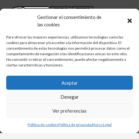
Gestionar el consentimiento de
las cookies
Para ofrecer las mejores experiencias, utilizamos tecnologías como las
cookies para almacenar y/o acceder a la información del dispositivo. El
consentimiento de estas tecnologías nos permitirá procesar datos como el
comportamiento de navegación o las identificaciones únicas en este sitio.
No consentir o retirar el consentimiento, puede afectar negativamente a
linkedin
twitter
facebook
Síguenos en:
ciertas características y funciones.
Aceptar
Denegar
Aviso legal
Política de calidad
Ver preferencias
Política de cookies
Política de privacidad
Política de cookies
Política de privacidad
Aviso Legal