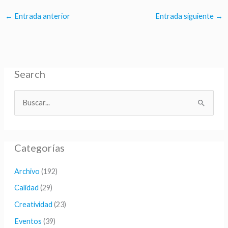
←
Entrada anterior
Entrada siguiente
→
Search
B
u
s
Categorías
c
a
Archivo
(192)
r
Calidad
(29)
p
Creatividad
(23)
o
Eventos
(39)
r