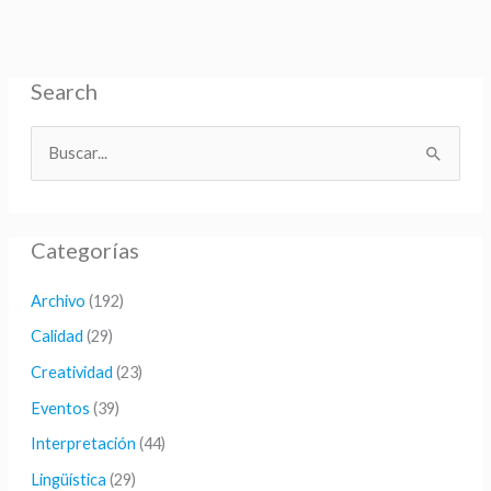
Search
B
u
s
Categorías
c
a
Archivo
(192)
r
Calidad
(29)
p
Creatividad
(23)
o
Eventos
(39)
r
Interpretación
(44)
:
Lingüística
(29)