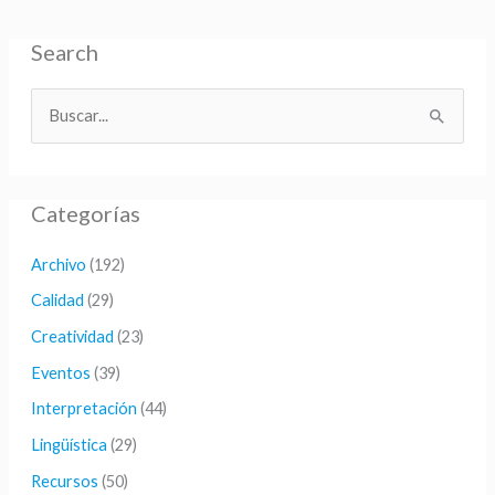
Search
B
u
s
Categorías
c
a
Archivo
(192)
r
Calidad
(29)
p
Creatividad
(23)
o
Eventos
(39)
r
Interpretación
(44)
:
Lingüística
(29)
Recursos
(50)