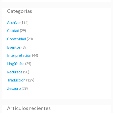
s
Categorías
c
a
Archivo
(192)
r
Calidad
(29)
p
Creatividad
(23)
o
Eventos
(39)
r
Interpretación
(44)
:
Lingüística
(29)
Recursos
(50)
Traducción
(129)
Zesauro
(29)
Artículos recientes