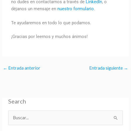
no dudes en contactarnos a través de
LinkedIn
, o
déjanos un mensaje en
nuestro formulario
.
Te ayudaremos en todo lo que podamos.
¡Gracias por leernos y muchos ánimos!
←
Entrada anterior
Entrada siguiente
→
Search
B
u