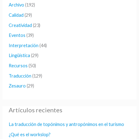
a
Archivo
(192)
r
Calidad
(29)
p
Creatividad
(23)
o
Eventos
(39)
r
Interpretación
(44)
:
Lingüística
(29)
Recursos
(50)
Traducción
(129)
Zesauro
(29)
Artículos recientes
La traducción de topónimos y antropónimos en el turismo
¿Qué es el workslop?