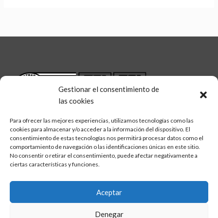
Gestionar el consentimiento de
las cookies
Para ofrecer las mejores experiencias, utilizamos tecnologías como las
cookies para almacenar y/o acceder a la información del dispositivo. El
consentimiento de estas tecnologías nos permitirá procesar datos como el
comportamiento de navegación o las identificaciones únicas en este sitio.
No consentir o retirar el consentimiento, puede afectar negativamente a
linkedin
twitter
facebook
Síguenos en:
ciertas características y funciones.
Aceptar
Denegar