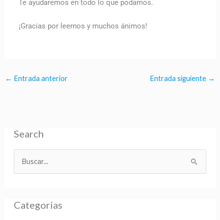
Te ayudaremos en todo lo que podamos.
¡Gracias por leernos y muchos ánimos!
←
Entrada anterior
Entrada siguiente
→
Search
B
u
s
Categorías
c