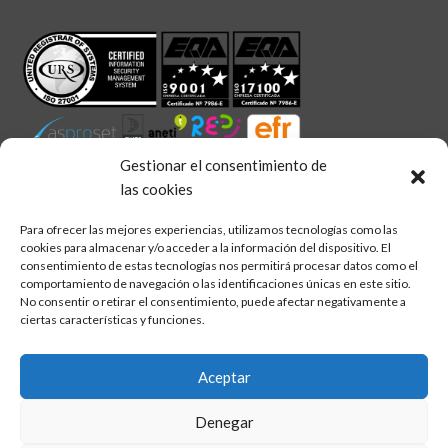
Gestionar el consentimiento de
las cookies
linkedin
twitter
facebook
Síguenos en:
Para ofrecer las mejores experiencias, utilizamos tecnologías como las
cookies para almacenar y/o acceder a la información del dispositivo. El
consentimiento de estas tecnologías nos permitirá procesar datos como el
comportamiento de navegación o las identificaciones únicas en este sitio.
No consentir o retirar el consentimiento, puede afectar negativamente a
ciertas características y funciones.
Allgemeine Nutzungsbedingungen
Qualitätspolitik
Aceptar
Cookie-Richtlinie
Datenschutzerklärung
Denegar