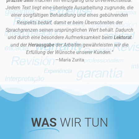
präzise Sinn
machen ihn einzigartig und unverwechselbar.
unserer Kunden wieder
unserer Kunden wieder
unserer Kunden wieder
exakte Sinn
exakte Sinn
exakte Sinn
zwischen Ihrem
zwischen Ihrem
zwischen Ihrem
Jedem Text liegt eine überlegte Ausarbeitung zugrunde, die
einer sorgfältigen Behandlung und eines gebührenden
Unternehmen und dem
Unternehmen und dem
Unternehmen und dem
Respekts bedarf, damit er beim Überschreiten der
Rest der Welt schlagen!
Rest der Welt schlagen!
Rest der Welt schlagen!
Sprachgrenzen seinen ursprünglichen Wert behält. Dadurch
Dienstleistungen
Dienstleistungen
Dienstleistungen
Wer wir sind
Wer wir sind
Wer wir sind
und durch eine besondere Aufmerksamkeit beim
Lektorat
und der
Herausgabe
der Arbeiten gewährleisten wir die
Erfüllung der Wünsche unserer Kunden.“
Kontakt
Kontakt
Kontakt
—María Zurita
WAS
WIR TUN