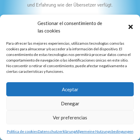
und Erfahrung wie der Übersetzer verfügt.
Gestionar el consentimiento de
las cookies
Para ofrecer las mejores experiencias, utilizamos tecnologías como las
cookies para almacenar y/o acceder a la información del dispositivo. El
consentimiento de estas tecnologías nos permitirá procesar datos como el
comportamiento de navegación o las identificaciones únicas en este sitio.
No consentir o retirar el consentimiento, puede afectar negativamente a
ciertas características y funciones.
Aceptar
Denegar
Die Übersetzung
Ver preferencias
Übersetzungen in verschiedenen Fachbereichen: Recht,
Finanzen, Marketing, Werbung... Alle unsere Übersetzer
Política de cookies
Datenschutzerklärung
Allgemeine Nutzungsbedingungen
übersetzen in ihre Muttersprache – ein Merkmal der