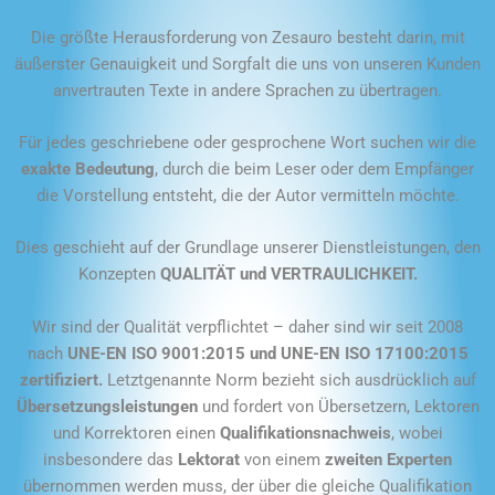
Die größte Herausforderung von Zesauro besteht darin, mit
äußerster Genauigkeit und Sorgfalt die uns von unseren Kunden
anvertrauten Texte in andere Sprachen zu übertragen.
Für jedes geschriebene oder gesprochene Wort suchen wir die
exakte Bedeutung
, durch die beim Leser oder dem Empfänger
die Vorstellung entsteht, die der Autor vermitteln möchte.
Dies geschieht auf der Grundlage unserer Dienstleistungen, den
Konzepten
QUALITÄT und VERTRAULICHKEIT.
Wir sind der Qualität verpflichtet – daher sind wir seit 2008
nach
UNE-EN ISO 9001:2015 und UNE-EN ISO 17100:2015
zertifiziert.
Letztgenannte Norm bezieht sich ausdrücklich auf
Übersetzungsleistungen
und fordert von Übersetzern, Lektoren
und Korrektoren einen
Qualifikationsnachweis
, wobei
insbesondere das
Lektorat
von einem
zweiten Experten
übernommen werden muss, der über die gleiche Qualifikation